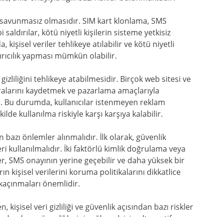
arşı savunmasız olmasıdır. SIM kart klonlama, SMS
i saldırılar, kötü niyetli kişilerin sisteme yetkisiz
işisel veriler tehlikeye atılabilir ve kötü niyetli
ırıcılık yapması mümkün olabilir.
 gizliliğini tehlikeye atabilmesidir. Birçok web sitesi ve
aralarını kaydetmek ve pazarlama amaçlarıyla
r. Bu durumda, kullanıcılar istenmeyen reklam
ekilde kullanılma riskiyle karşı karşıya kalabilir.
n bazı önlemler alınmalıdır. İlk olarak, güvenlik
kullanılmalıdır. İki faktörlü kimlik doğrulama veya
r, SMS onayının yerine geçebilir ve daha yüksek bir
rın kişisel verilerini koruma politikalarını dikkatlice
kaçınmaları önemlidir.
kişisel veri gizliliği ve güvenlik açısından bazı riskler