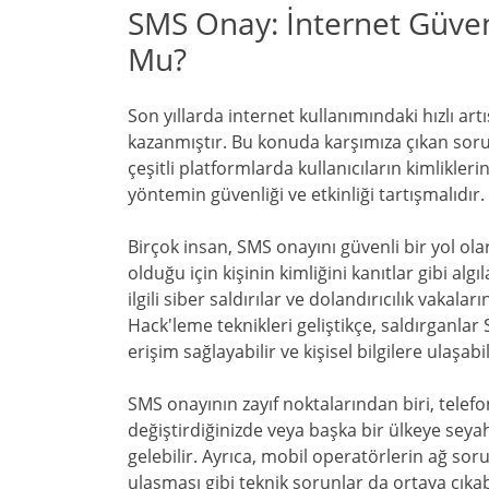
SMS Onay: İnternet Güven
Mu?
Son yıllarda internet kullanımındaki hızlı art
kazanmıştır. Bu konuda karşımıza çıkan sor
çeşitli platformlarda kullanıcıların kimlikler
yöntemin güvenliği ve etkinliği tartışmalıdır.
Birçok insan, SMS onayını güvenli bir yol ol
olduğu için kişinin kimliğini kanıtlar gibi al
ilgili siber saldırılar ve dolandırıcılık vakala
Hack'leme teknikleri geliştikçe, saldırganl
erişim sağlayabilir ve kişisel bilgilere ulaşabil
SMS onayının zayıf noktalarından biri, telef
değiştirdiğinizde veya başka bir ülkeye seya
gelebilir. Ayrıca, mobil operatörlerin ağ sor
ulaşması gibi teknik sorunlar da ortaya çıkab