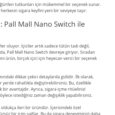
öğürtlen tutkunları için mükemmel bir seçenek sunar.
herkesin sigara keyfini yeni bir seviyeye taşır.
 Pall Mall Nano Switch ile
er oluyor. İçiciler artık sadece tütün tadı değil,
ada, Pall Mall Nano Switch devreye giriyor. Sıradan
 ürün, birçok içici için heyecan verici bir seçenek
ındaki dikkat çekici detaylarda gizlidir. İlk olarak,
erde rahatlıkla değiştirebilirsiniz. Bu, özellikle
bir avantajdır. Ayrıca, sigara içme ritüelinizi
lece istediğiniz zaman değişiklik yapabilirsiniz.
oldukça ileri bir üründür. İçerisindeki özel
rüzsüz bir içim sağlar. Bu da sigara deneyiminizi daha