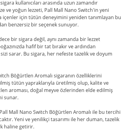
sigara kullanıcıları arasında uzun zamandır
e ve yoğun lezzeti, Pall Mall Nano Switch'in yeni
ra içenler için tütün deneyimini yeniden tanımlayan bu
dan benzersiz bir seçenek sunuyor.
ece bir sigara değil, aynı zamanda bir lezzet
boğazınızda hafif bir tat bırakır ve ardından
 sizi sarar. Bu sigara, her nefeste tazelik ve doyum
itch Böğürtlen Aromalı sigaranın özelliklerini
miş tütün yapraklarıyla üretilmiş olup, kalite ve
rtlen aroması, doğal meyve özlerinden elde edilmiş
mi sunar.
k Pall Mall Nano Switch Böğürtlen Aromalı ile bu tercihi
ktır. Yeni ve yenilikçi tasarımı ile her duman, tazelik
k haline getirir.