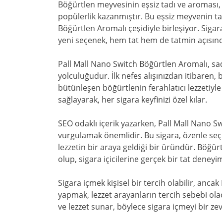
Böğürtlen meyvesinin eşsiz tadı ve aroması, 
popülerlik kazanmıştır. Bu eşsiz meyvenin taz
Böğürtlen Aromalı çeşidiyle birleşiyor. Siga
yeni seçenek, hem tat hem de tatmin açısın
Pall Mall Nano Switch Böğürtlen Aromalı, sad
yolculuğudur. İlk nefes alışınızdan itibaren, 
bütünleşen böğürtlenin ferahlatıcı lezzetiyle
sağlayarak, her sigara keyfinizi özel kılar.
SEO odaklı içerik yazarken, Pall Mall Nano Sw
vurgulamak önemlidir. Bu sigara, özenle seçil
lezzetin bir araya geldiği bir üründür. Böğü
olup, sigara içicilerine gerçek bir tat deneyi
Sigara içmek kişisel bir tercih olabilir, anca
yapmak, lezzet arayanların tercih sebebi olaca
ve lezzet sunar, böylece sigara içmeyi bir zev