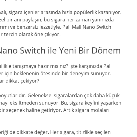
ı, sigara içenler arasında hızla popülerlik kazanıyor.
özel bir anı paylaşın, bu sigara her zaman yanınızda
arımı ve benzersiz lezzetiyle, Pall Mall Nano Switch
r tercih olarak öne çıkıyor.
 Nano Switch ile Yeni Bir Dönem
likle tanışmaya hazır mısınız? İşte karşınızda Pall
ler için beklenenin ötesinde bir deneyim sunuyor.
r dikkat çekiyor?
i boyutlarıdır. Geleneksel sigaralardan çok daha küçük
mayı eksiltmeden sunuyor. Bu, sigara keyfini yaşarken
 bir seçenek haline getiriyor. Artık sigara molaları
ği de dikkate değer. Her sigara, titizlikle seçilen