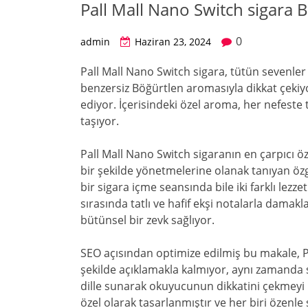
Pall Mall Nano Switch sigara 
0
admin
Haziran 23, 2024
Pall Mall Nano Switch sigara, tütün sevenler 
benzersiz Böğürtlen aromasıyla dikkat çekiyo
ediyor. İçerisindeki özel aroma, her nefeste 
taşıyor.
Pall Mall Nano Switch sigaranın en çarpıcı özel
bir şekilde yönetmelerine olanak tanıyan özgü
bir sigara içme seansında bile iki farklı lez
sırasında tatlı ve hafif ekşi notalarla damakl
bütünsel bir zevk sağlıyor.
SEO açısından optimize edilmiş bu makale, Pal
şekilde açıklamakla kalmıyor, aynı zamanda s
dille sunarak okuyucunun dikkatini çekmeyi h
özel olarak tasarlanmıştır ve her biri özenle s