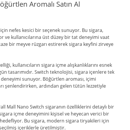
Böğürtlen Aromalı Satın Al
için nefes kesici bir seçenek sunuyor. Bu sigara,
r ve kullanıcılarına üst düzey bir tat deneyimi vaat
taze bir meyve rüzgarı estirerek sigara keyfini zirveye
liği, kullanıcıların sigara içme alışkanlıklarını esnek
n tasarımıdır. Switch teknolojisi, sigara içenlere tek
zet deneyimi sunuyor. Böğürtlen aroması, içimi
arı şenlendirirken, ardından gelen tütün lezzetiyle
l Mall Nano Switch sigaranın özelliklerini detaylı bir
igara içme deneyimini kişisel ve heyecan verici bir
edefliyor. Bu sigara, modern sigara tiryakileri için
eçilmiş içeriklerle üretilmiştir.