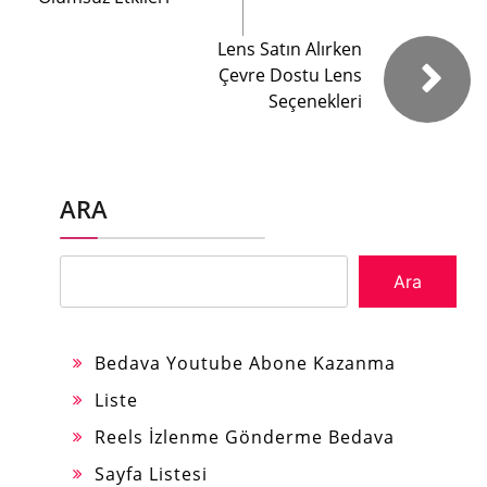
Lens Satın Alırken
Çevre Dostu Lens
Seçenekleri
ARA
Ara
Bedava Youtube Abone Kazanma
Liste
Reels İzlenme Gönderme Bedava
Sayfa Listesi