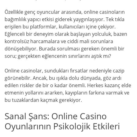
Özellikle genç oyuncular arasında, online casinoların
bağımlılık yapıcı etkisi giderek yaygınlaşıyor. Tek tıkla
erişilen bu platformlar, kullanıcıları içine çekiyor.
Eğlenceli bir deneyim olarak başlayan yolculuk, bazen
kontrolsüz harcamalara ve ciddi mali sorunlara
dönüşebiliyor. Burada sorulması gereken önemli bir
soru; gerçekten eğlencenin sınırlarını aştık mı?
Online casinolar, sundukları fırsatlar nedeniyle cazip
görünebilir. Ancak, bu ışıkla dolu dünyada, göz ardı
edilen riskler de bir o kadar önemli. Herkes kazanç elde
etmenin yollarını ararken, kayıpların farkına varmak ve
bu tuzaklardan kaçmak gerekiyor.
Sanal Şans: Online Casino
Oyunlarının Psikolojik Etkileri