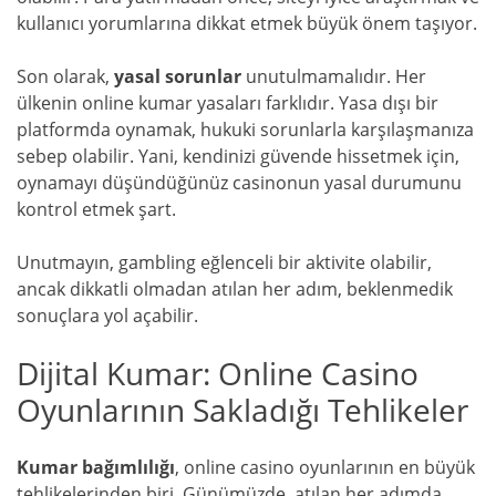
kullanıcı yorumlarına dikkat etmek büyük önem taşıyor.
Son olarak,
yasal sorunlar
unutulmamalıdır. Her
ülkenin online kumar yasaları farklıdır. Yasa dışı bir
platformda oynamak, hukuki sorunlarla karşılaşmanıza
sebep olabilir. Yani, kendinizi güvende hissetmek için,
oynamayı düşündüğünüz casinonun yasal durumunu
kontrol etmek şart.
Unutmayın, gambling eğlenceli bir aktivite olabilir,
ancak dikkatli olmadan atılan her adım, beklenmedik
sonuçlara yol açabilir.
Dijital Kumar: Online Casino
Oyunlarının Sakladığı Tehlikeler
Kumar bağımlılığı
, online casino oyunlarının en büyük
tehlikelerinden biri. Günümüzde, atılan her adımda