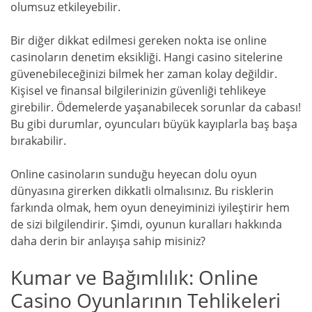
olumsuz etkileyebilir.
Bir diğer dikkat edilmesi gereken nokta ise online
casinoların denetim eksikliği. Hangi casino sitelerine
güvenebileceğinizi bilmek her zaman kolay değildir.
Kişisel ve finansal bilgilerinizin güvenliği tehlikeye
girebilir. Ödemelerde yaşanabilecek sorunlar da cabası!
Bu gibi durumlar, oyuncuları büyük kayıplarla baş başa
bırakabilir.
Online casinoların sunduğu heyecan dolu oyun
dünyasına girerken dikkatli olmalısınız. Bu risklerin
farkında olmak, hem oyun deneyiminizi iyileştirir hem
de sizi bilgilendirir. Şimdi, oyunun kuralları hakkında
daha derin bir anlayışa sahip misiniz?
Kumar ve Bağımlılık: Online
Casino Oyunlarının Tehlikeleri