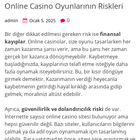
Online Casino Oyunlarının Riskleri
0
admin
Ocak 5, 2025
Bir diğer dikkat edilmesi gereken risk ise
finansal
kayıplar
. Online casinolar, size oyunu tasarlarken her
zaman kazanma şansı verir, ama bu şans her zaman
gerçek bir kazanca dönüşmeyebilir. Kaybetmeye
başladığınızda, kayıplarınızı telafi etme isteğiyle daha
fazla oynamak isteyebilirsiniz. Bu, bir kısır döngüye
girmek demektir. Kazanmanın verdiği heyecanla
kaybetmenin getirdiği hayal kırıklığı arasında gidip
gelmek, moralinizi altüst edebilir.
Ayrıca,
güvenilirlik ve dolandırıcılık riski
de var.
İnternette sayısız online casino sitesi bulunuyor ama
hepsi güvenilir değil. Bazı siteler, kullanıcıların bilgilerini
çalmak ya da adil oyun oynamamak için tasarlanmış
olabilir. Para yatırmadan önce, siteyi iyice araştırmak ve