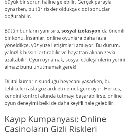
büyük bir sorun haline gelebilir. Gerçek parayla
oynarken, bu tür riskler oldukça ciddi sonuçlar
doğurabilir.
Bütün bunların yanı sıra,
sosyal izolasyon
da önemli
bir konu. İnsanlar, online oyunlara daha fazla
yöneldikçe, yüz yüze iletişimleri azalıyor. Bu durum,
yalnızlık hissini artırabilir ve hayattan alınan zevki
azaltabilir. Oyun oynamak, sosyal etkileşimlerin yerini
almaz; bunu unutmamak gerek!
Dijital kumarın sunduğu heyecanı yaşarken, bu
tehlikeleri asla göz ardı etmemek gerekiyor. Herkes,
kendini kontrol altında tutmayı başarabilirse, online
oyun deneyimi belki de daha keyifli hale gelebilir.
Kayıp Kumpanyası: Online
Casinoların Gizli Riskleri