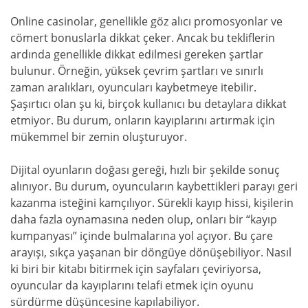
Online casinolar, genellikle göz alıcı promosyonlar ve
cömert bonuslarla dikkat çeker. Ancak bu tekliflerin
ardında genellikle dikkat edilmesi gereken şartlar
bulunur. Örneğin, yüksek çevrim şartları ve sınırlı
zaman aralıkları, oyuncuları kaybetmeye itebilir.
Şaşırtıcı olan şu ki, birçok kullanıcı bu detaylara dikkat
etmiyor. Bu durum, onların kayıplarını artırmak için
mükemmel bir zemin oluşturuyor.
Dijital oyunların doğası gereği, hızlı bir şekilde sonuç
alınıyor. Bu durum, oyuncuların kaybettikleri parayı geri
kazanma isteğini kamçılıyor. Sürekli kayıp hissi, kişilerin
daha fazla oynamasına neden olup, onları bir “kayıp
kumpanyası” içinde bulmalarına yol açıyor. Bu çare
arayışı, sıkça yaşanan bir döngüye dönüşebiliyor. Nasıl
ki biri bir kitabı bitirmek için sayfaları çeviriyorsa,
oyuncular da kayıplarını telafi etmek için oyunu
sürdürme düşüncesine kapılabiliyor.