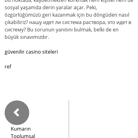
bu noktada, kaybetmekten korkmak hem kişisel hem de
sosyal yaşamda derin yaralar açar. Peki,
özgürlüğümüzü geri kazanmak için bu döngüden nasıl
çıkabiliriz? нашу идет ли система раствора, это идет в
систему? Bu sorunun yanıtını bulmak, belki de en
büyük sınavımızdır.
güvenilir casino siteleri
ref
Kumarın
Toplumsal