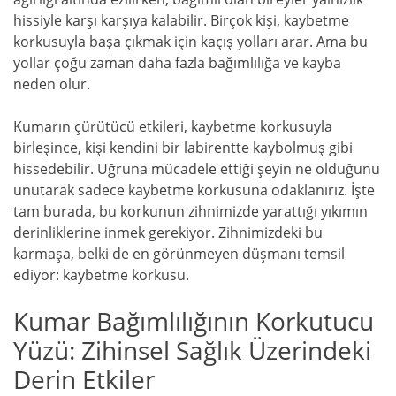
hissiyle karşı karşıya kalabilir. Birçok kişi, kaybetme
korkusuyla başa çıkmak için kaçış yolları arar. Ama bu
yollar çoğu zaman daha fazla bağımlılığa ve kayba
neden olur.
Kumarın çürütücü etkileri, kaybetme korkusuyla
birleşince, kişi kendini bir labirentte kaybolmuş gibi
hissedebilir. Uğruna mücadele ettiği şeyin ne olduğunu
unutarak sadece kaybetme korkusuna odaklanırız. İşte
tam burada, bu korkunun zihnimizde yarattığı yıkımın
derinliklerine inmek gerekiyor. Zihnimizdeki bu
karmaşa, belki de en görünmeyen düşmanı temsil
ediyor: kaybetme korkusu.
Kumar Bağımlılığının Korkutucu
Yüzü: Zihinsel Sağlık Üzerindeki
Derin Etkiler