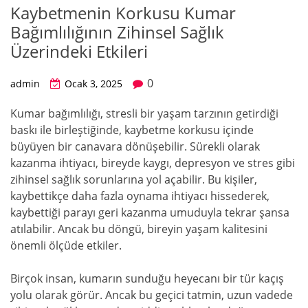
Kaybetmenin Korkusu Kumar
Bağımlılığının Zihinsel Sağlık
Üzerindeki Etkileri
0
admin
Ocak 3, 2025
Kumar bağımlılığı, stresli bir yaşam tarzının getirdiği
baskı ile birleştiğinde, kaybetme korkusu içinde
büyüyen bir canavara dönüşebilir. Sürekli olarak
kazanma ihtiyacı, bireyde kaygı, depresyon ve stres gibi
zihinsel sağlık sorunlarına yol açabilir. Bu kişiler,
kaybettikçe daha fazla oynama ihtiyacı hissederek,
kaybettiği parayı geri kazanma umuduyla tekrar şansa
atılabilir. Ancak bu döngü, bireyin yaşam kalitesini
önemli ölçüde etkiler.
Birçok insan, kumarın sunduğu heyecanı bir tür kaçış
yolu olarak görür. Ancak bu geçici tatmin, uzun vadede