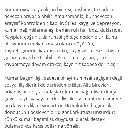
Kumar oynamaya alışan bir kişi, başlangıçta sadece
heyecan arıyor olabilir. Ama zamanla, bu “heyecan
arayışı” kontrolden çıkabilir. Stres, kaygı ve depresyon,
kumar bağımlılarına eşlik eden ruh hali bozukluklarıdır.
Kayıplar, çoğunlukla ruhsal çöküşe neden olur. Bunu
bir avunma mekanizması olarak düşünün;
kaybettiğinizde, kazanma fikri, kaygı ve çaresizlik hissini
geçici olarak bastırabilir. Ama bu bir yalan, çünkü
kaybetmeye devam ettikçe, kaygınız sadece derinleşir.
Kumar bağımlılığı, sadece bireyin zihinsel sağlığını değil,
sosyal ilişkilerini de derinden etkiler. Aile bireyleri,
arkadaşlar ve iş arkadaşları, kumar bağımlısına karşı
güven kaybı yaşayabilirler. İlişkiler, zamanla yıpranır ve
bu da yalnızlık hissini artırır. Bu yalnızlık, bağımlılık
döngüsünü besleyen bir diğer korkutucu unsurdur;
çünkü kumar bağımlısı, duygusal olarak destek
bulamadıkça kaçış yollarına yönelir.