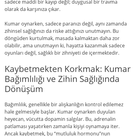
sadece maddi bir kayıp değil; duygusal bir travma
olarak da karşınıza çıkar.
Kumar oynarken, sadece paranızı değil, aynı zamanda
zihinsel sağlığınızı da riske attığınızı unutmayın. Bu
döngüden kurtulmak, masada kalmaktan daha zor
olabilir, ama unutmayın ki, hayatta kazanmak sadece
oyunları değil, sağlıklı bir zihniyeti de içermektedir.
Kaybetmekten Korkmak: Kumar
Bağımlılığı ve Zihin Sağlığında
Dönüşüm
Bağımlılık, genellikle bir alışkanlığın kontrol edilemez
hale gelmesiyle başlar. Kumar oynarken duyulan
heyecan, vücutta dopamin salgılar. Bu, adrenalin
patlaması yaşatırken zamanla kişiyi oynamaya iter.
Ancak kaybetmek, bu “mutluluk hormonu”nun