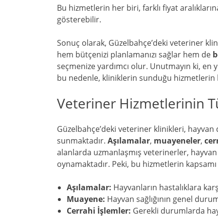
Bu hizmetlerin her biri, farklı fiyat aralıkları
gösterebilir.
Sonuç olarak, Güzelbahçe’deki veteriner klin
hem bütçenizi planlamanızı sağlar hem de
b
seçmenize yardımcı olur. Unutmayın ki, en yü
bu nedenle, kliniklerin sunduğu hizmetlerin
Veteriner Hizmetlerinin Tü
Güzelbahçe’deki veteriner klinikleri, hayvan d
sunmaktadır.
Aşılamalar
,
muayeneler
,
cer
alanlarda uzmanlaşmış veterinerler, hayvan
oynamaktadır. Peki, bu hizmetlerin kapsamı n
Aşılamalar:
Hayvanların hastalıklara karş
Muayene:
Hayvan sağlığının genel durumu
Cerrahi İşlemler:
Gerekli durumlarda hay