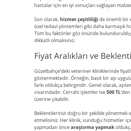
hastalar için en iyi sonuçları sağlayan malzeme
Son olarak,
hizmet çeşitliliği
de önemli bir e
özel tedavi yöntemleri gibi daha karmaşık hiz
Tüm bu faktörler göz önünde bulundurulduğu
dikkatli olmalısınız.
Fiyat Aralıkları ve Beklent
Güzelbahçe’deki veteriner kliniklerinde fiyatl
göstermektedir. Örneğin, basit bir aşı uygula
farkı oldukça belirgindir. Genel olarak, aşıl
civarındadır. Cerrahi işlemler ise
500 TL
‘den
üzerine çıkabilir.
Beklentilerinizi doğru bir şekilde yönetmek i
etmelisiniz. Her klinik, sunduğu hizmetler için 
yapmadan önce
araştırma yapmak
oldukça